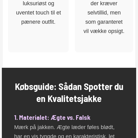
luksuriøst og
der kræver
uventet touch til et
selvtillid, men
pænere outfit.
som garanteret
vil vække opsigt.
Købsguide: Sådan Spotter du
en Kvalitetsjakke
1. Materialet: Ægte vs. Falsk
Mærk på jakken. Ægte læder føles blødt,
har en vis tyngde og en karakteristisk, let