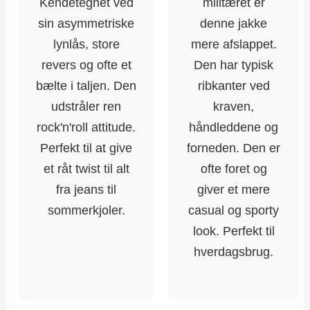
Kendetegnet ved
militæret er
sin asymmetriske
denne jakke
lynlås, store
mere afslappet.
revers og ofte et
Den har typisk
bælte i taljen. Den
ribkanter ved
udstråler ren
kraven,
rock'n'roll attitude.
håndleddene og
Perfekt til at give
forneden. Den er
et råt twist til alt
ofte foret og
fra jeans til
giver et mere
sommerkjoler.
casual og sporty
look. Perfekt til
hverdagsbrug.