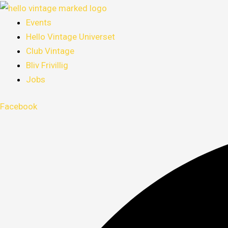
Gå
Menu
Menu
Menu
til
Events
indholdet
Hello Vintage Universet
Club Vintage
Bliv Frivillig
Jobs
Facebook