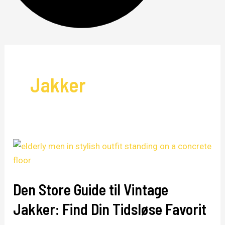
Jakker
Den
Store
Guide
Den Store Guide til Vintage
til
Vintage
Jakker: Find Din Tidsløse Favorit
Jakker: