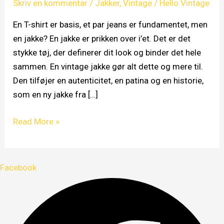
Skriv en kommentar
/
Jakker
,
Vintage
/
Hello Vintage
Find
Din
En T-shirt er basis, et par jeans er fundamentet, men
Tidsløse
en jakke? En jakke er prikken over i’et. Det er det
Favorit
stykke tøj, der definerer dit look og binder det hele
sammen. En vintage jakke gør alt dette og mere til.
Den tilføjer en autenticitet, en patina og en historie,
som en ny jakke fra […]
Read More »
Facebook